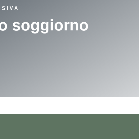
USIVA
uo soggiorno