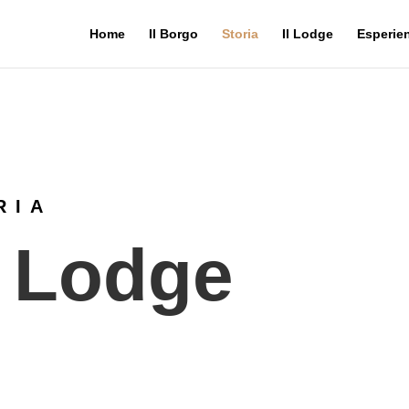
Home
Il Borgo
Storia
Il Lodge
Esperie
RIA
a Lodge