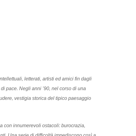
lettuali, letterati, artisti ed amici fin dagli
 di pace. Negli anni ’90, nel corso di una
udere, vestigia storica del tipico paesaggio
ma con innumerevoli ostacoli: burocrazia,
ti. Una serie di difficoltà impediscono così a